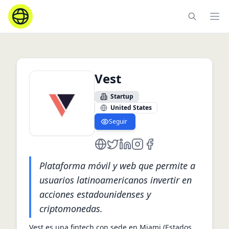
Ope
Vest
Startup
United States
Seguir
https://www.mivest.io/
https://twitter.com/MiVestOficia
https://www.linkedin.com/c
instagram.com/mivestofic
https://www.facebook
Plataforma móvil y web que permite a
usuarios latinoamericanos invertir en
acciones estadounidenses y
criptomonedas.
Vest es una fintech con sede en Miami (Estados 