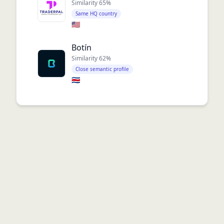
Similarity
65
%
Same HQ country
🇺🇸
Botín
Similarity
62
%
Close semantic profile
🇨🇷