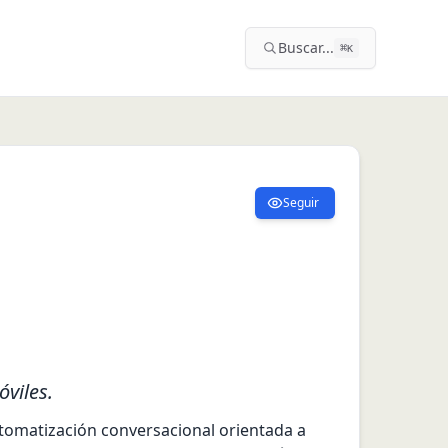
Buscar...
⌘
K
Seguir
viles.
tomatización conversacional orientada a 