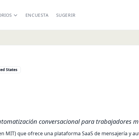
ORIOS
ENCUESTA
SUGERIR
ed States
.com/
nkedin.com/company/twnel
utomatización conversacional para trabajadores mó
en MIT) que ofrece una plataforma SaaS de mensajería y au