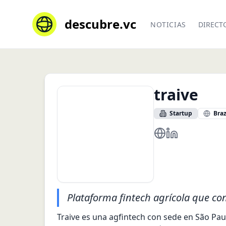
descubre.vc
NOTICIAS
DIRECT
traive
Startup
Braz
https://traivefina
https://www.lin
Plataforma fintech agrícola que cone
Traive es una agfintech con sede en São Paul