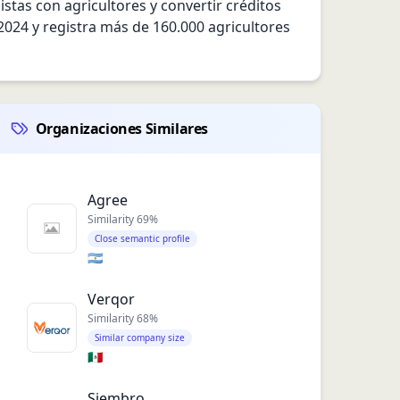
istas con agricultores y convertir créditos 
024 y registra más de 160.000 agricultores 
Organizaciones Similares
Agree
Similarity
69
%
Close semantic profile
🇦🇷
Verqor
Similarity
68
%
Similar company size
🇲🇽
Siembro