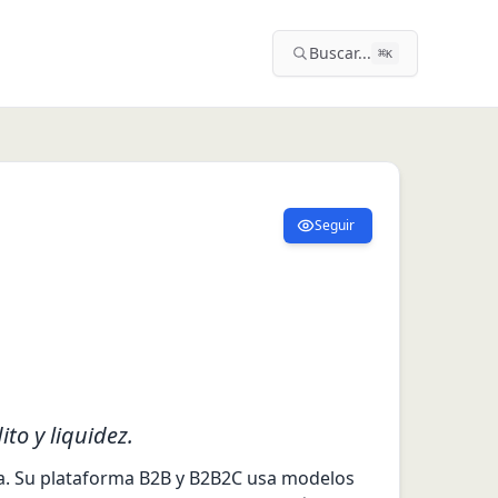
Buscar...
⌘
K
Seguir
to y liquidez.
ina. Su plataforma B2B y B2B2C usa modelos 