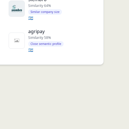
Similarity
64
%
Similar company size
🇦🇷
agripay
Similarity
58
%
Close semantic profile
🇦🇷