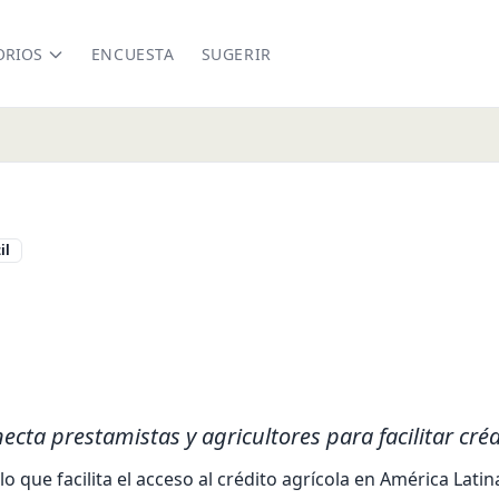
ORIOS
ENCUESTA
SUGERIR
il
nce.com/en/
kedin.com/company/traivebrasil/
cta prestamistas y agricultores para facilitar crédi
o que facilita el acceso al crédito agrícola en América Lat