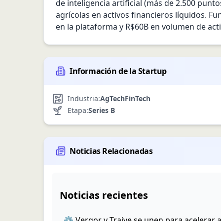
de inteligencia artificial (más de 2.500 punt
agrícolas en activos financieros líquidos. F
en la plataforma y R$60B en volumen de acti
Información de la Startup
Industria:
AgTech
FinTech
Etapa:
Series B
Noticias Relacionadas
Noticias recientes
⚙️ Verqor y Traive se unen para acelerar a