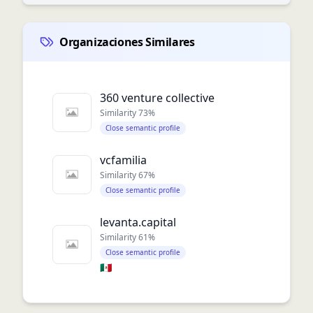
Organizaciones Similares
360 venture collective
Similarity
73
%
Close semantic profile
vcfamilia
Similarity
67
%
Close semantic profile
levanta.capital
Similarity
61
%
Close semantic profile
🇲🇽