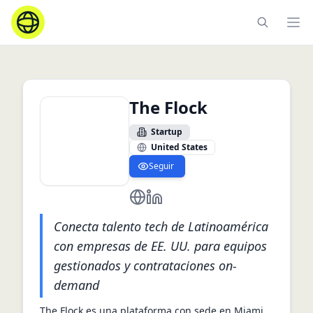
Ope
The Flock
Startup
United States
Seguir
https://theflock.com/
https://www.linkedin.com/comp
Conecta talento tech de Latinoamérica
con empresas de EE. UU. para equipos
gestionados y contrataciones on-
demand
The Flock es una plataforma con sede en Miami 