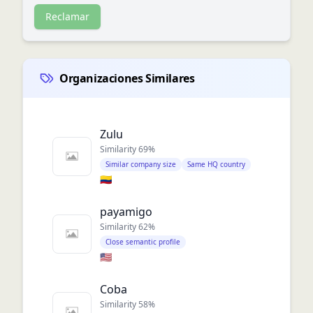
Reclamar
Organizaciones Similares
Zulu
Similarity
69
%
Similar company size
Same HQ country
🇨🇴
payamigo
Similarity
62
%
Close semantic profile
🇺🇸
Coba
Similarity
58
%