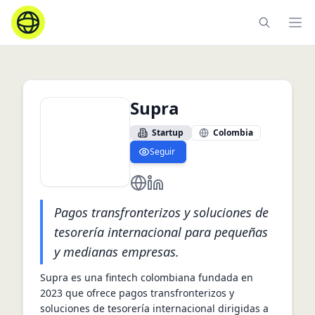
Ope
Supra
Startup
Colombia
Seguir
https://supra.la/about-us
https://www.linkedin.com/com
Pagos transfronterizos y soluciones de
tesorería internacional para pequeñas
y medianas empresas.
Supra es una fintech colombiana fundada en 
2023 que ofrece pagos transfronterizos y 
soluciones de tesorería internacional dirigidas a 