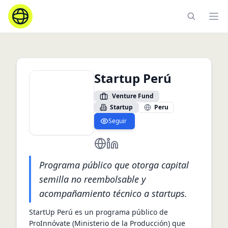
Ope
Startup Perú
Venture Fund
Startup
Peru
Seguir
https://startup.proinnovate.gob.p
https://www.linkedin.com/com
Programa público que otorga capital
semilla no reembolsable y
acompañamiento técnico a startups.
StartUp Perú es un programa público de 
ProInnóvate (Ministerio de la Producción) que 