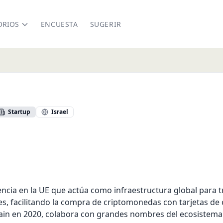
ORIOS
ENCUESTA
SUGERIR
Startup
Israel
ex.com/
nkedin.com/company/simplexcc
cencia en la UE que actúa como infraestructura global para t
, facilitando la compra de criptomonedas con tarjetas de 
ain en 2020, colabora con grandes nombres del ecosistema 