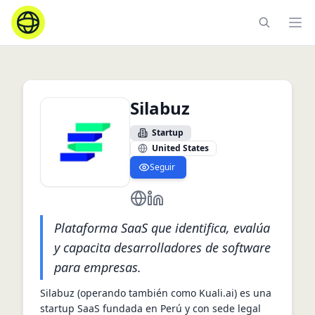
Ope
Silabuz
Startup
United States
Seguir
https://silabuz.com/
https://www.linkedin.com/com
Plataforma SaaS que identifica, evalúa
y capacita desarrolladores de software
para empresas.
Silabuz (operando también como Kuali.ai) es una 
startup SaaS fundada en Perú y con sede legal 