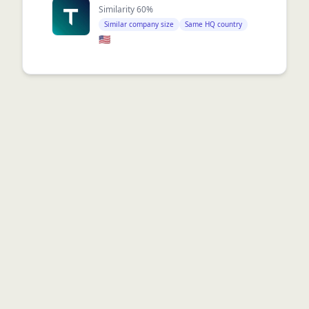
Similarity
60
%
Similar company size
Same HQ country
🇺🇸