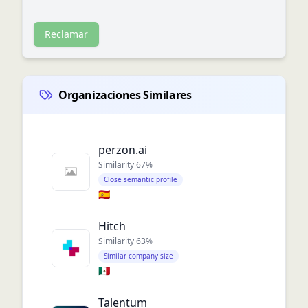
Reclamar
Organizaciones Similares
perzon.ai
Similarity
67
%
Close semantic profile
🇪🇸
Hitch
Similarity
63
%
Similar company size
🇲🇽
Talentum