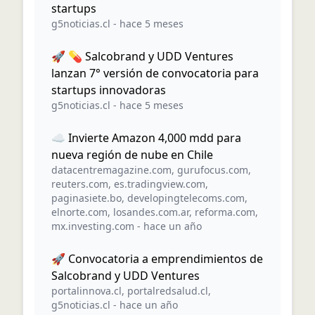
startups
g5noticias.cl
-
hace 5 meses
🚀 💊 Salcobrand y UDD Ventures
lanzan 7° versión de convocatoria para
startups innovadoras
g5noticias.cl
-
hace 5 meses
☁️ Invierte Amazon 4,000 mdd para
nueva región de nube en Chile
datacentremagazine.com
,
gurufocus.com
,
reuters.com
,
es.tradingview.com
,
paginasiete.bo
,
developingtelecoms.com
,
elnorte.com
,
losandes.com.ar
,
reforma.com
,
mx.investing.com
-
hace un año
🚀 Convocatoria a emprendimientos de
Salcobrand y UDD Ventures
portalinnova.cl
,
portalredsalud.cl
,
g5noticias.cl
-
hace un año