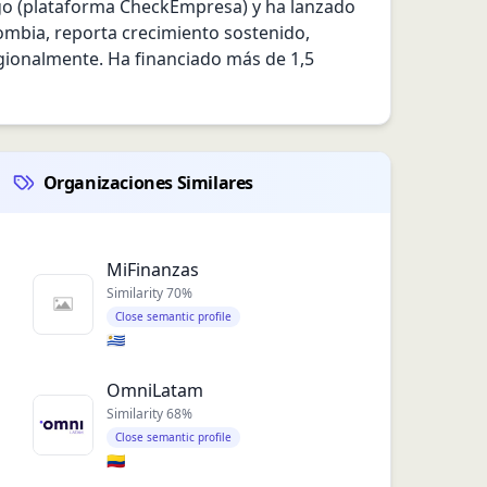
esgo (plataforma CheckEmpresa) y ha lanzado 
ombia, reporta crecimiento sostenido, 
gionalmente. Ha financiado más de 1,5 
Organizaciones Similares
MiFinanzas
Similarity
70
%
Close semantic profile
🇺🇾
OmniLatam
Similarity
68
%
Close semantic profile
🇨🇴