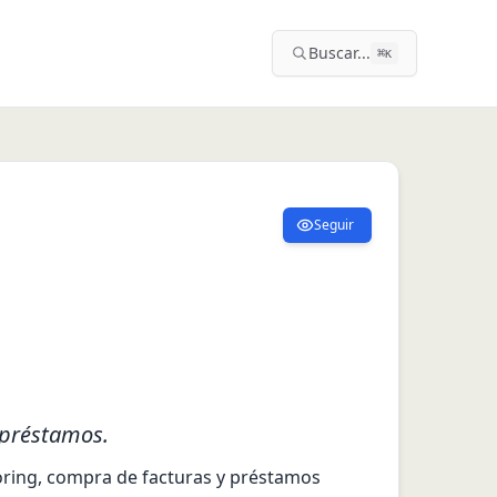
Buscar...
⌘
K
Seguir
 préstamos.
ring, compra de facturas y préstamos 