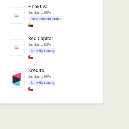
Finaktiva
Similarity
65
%
Close semantic profile
🇨🇴
Red Capital
Similarity
62
%
Same HQ country
🇨🇱
Kredito
Similarity
60
%
Same HQ country
🇨🇱