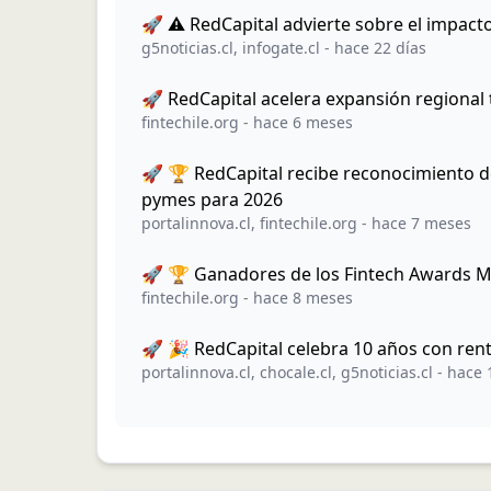
🚀 ⚠️ RedCapital advierte sobre el impact
g5noticias.cl
,
infogate.cl
-
hace 22 días
🚀 RedCapital acelera expansión regional 
fintechile.org
-
hace 6 meses
🚀 🏆 RedCapital recibe reconocimiento d
pymes para 2026
portalinnova.cl
,
fintechile.org
-
hace 7 meses
🚀 🏆 Ganadores de los Fintech Awards M
fintechile.org
-
hace 8 meses
🚀 🎉 RedCapital celebra 10 años con rent
portalinnova.cl
,
chocale.cl
,
g5noticias.cl
-
hace 