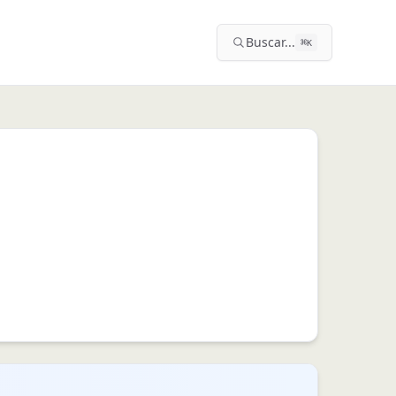
Buscar...
⌘
K