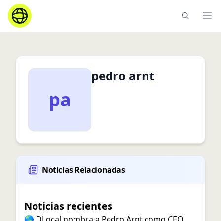
Ope
pedro arnt
pa
Noticias Relacionadas
Noticias recientes
🌎 DLocal nombra a Pedro Arnt como CEO