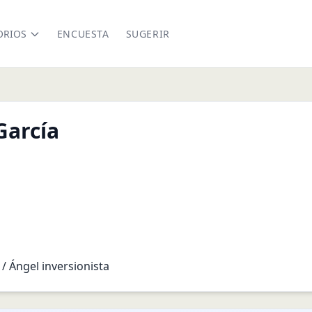
ORIOS
ENCUESTA
SUGERIR
García
din.com/in/carogargon/
/ Ángel inversionista