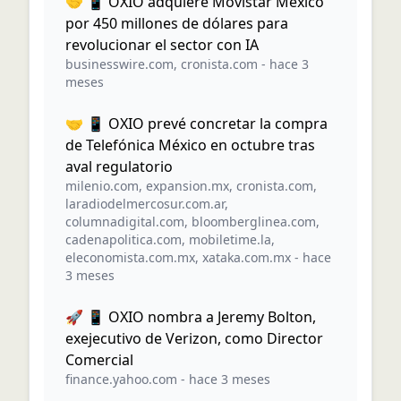
🤝 📱 OXIO adquiere Movistar México
por 450 millones de dólares para
revolucionar el sector con IA
businesswire.com
,
cronista.com
-
hace 3
meses
🤝 📱 OXIO prevé concretar la compra
de Telefónica México en octubre tras
aval regulatorio
milenio.com
,
expansion.mx
,
cronista.com
,
laradiodelmercosur.com.ar
,
columnadigital.com
,
bloomberglinea.com
,
cadenapolitica.com
,
mobiletime.la
,
eleconomista.com.mx
,
xataka.com.mx
-
hace
3 meses
🚀 📱 OXIO nombra a Jeremy Bolton,
exejecutivo de Verizon, como Director
Comercial
finance.yahoo.com
-
hace 3 meses