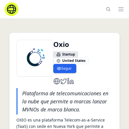
Ope
Oxio
Startup
United States
Seguir
https://oxio.com/
https://twitter.com/oxio_com
https://www.linkedin.com/
Plataforma de telecomunicaciones en
la nube que permite a marcas lanzar
MVNOs de marca blanca.
OXIO es una plataforma Telecom‑as‑a‑Service 
(TaaS) con sede en Nueva York que permite a 