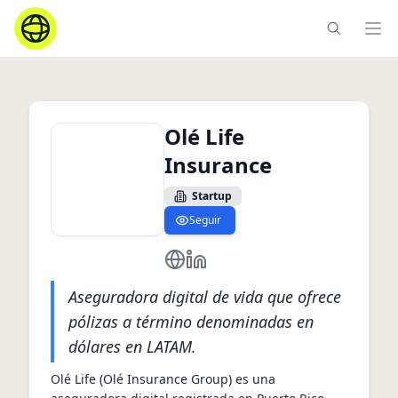
Ope
Olé Life
Insurance
Startup
Seguir
https://olelife.com/
https://www.linkedin.com/com
Aseguradora digital de vida que ofrece
pólizas a término denominadas en
dólares en LATAM.
Olé Life (Olé Insurance Group) es una 