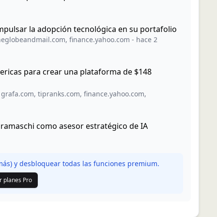
pulsar la adopción tecnológica en su portafolio
heglobeandmail.com
,
finance.yahoo.com
-
hace 2
ericas para crear una plataforma de $148
,
grafa.com
,
tipranks.com
,
finance.yahoo.com
,
aramaschi como asesor estratégico de IA
ás) y desbloquear todas las funciones premium.
r planes Pro