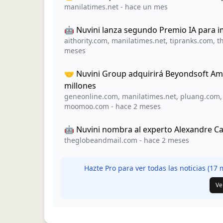
manilatimes.net
-
hace un mes
🤖 Nuvini lanza segundo Premio IA para im
aithority.com
,
manilatimes.net
,
tipranks.com
,
t
meses
🤝 Nuvini Group adquirirá Beyondsoft Am
millones
geneonline.com
,
manilatimes.net
,
pluang.com
moomoo.com
-
hace 2 meses
🤖 Nuvini nombra al experto Alexandre C
theglobeandmail.com
-
hace 2 meses
Hazte Pro para ver todas las noticias (
17
m
Ve