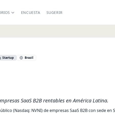
ORIOS
ENCUESTA
SUGERIR
Startup
Brazil
.co/
nkedin.com/company/nuvini
empresas SaaS B2B rentables en América Latina.
úblico (Nasdaq: NVNI) de empresas SaaS B2B con sede en Sã