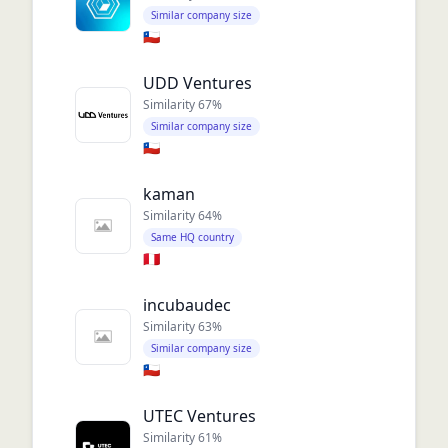
Similar company size
🇨🇱
UDD Ventures
Similarity
67
%
Similar company size
🇨🇱
kaman
Similarity
64
%
Same HQ country
🇵🇪
incubaudec
Similarity
63
%
Similar company size
🇨🇱
UTEC Ventures
Similarity
61
%