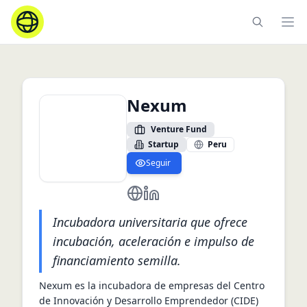
Ope
Nexum
Venture Fund
Startup
Peru
Seguir
https://cide.pucp.edu.pe/incubaci
https://www.linkedin.com/com
Incubadora universitaria que ofrece
incubación, aceleración e impulso de
financiamiento semilla.
Nexum es la incubadora de empresas del Centro 
de Innovación y Desarrollo Emprendedor (CIDE) 