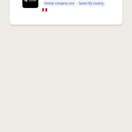
Similar company size
Same HQ country
🇵🇪