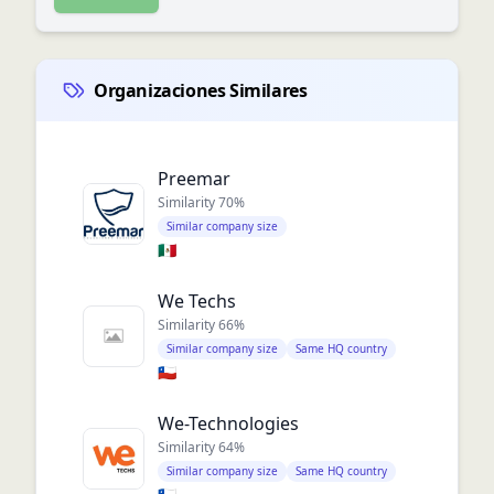
Organizaciones Similares
Preemar
Similarity
70
%
Similar company size
🇲🇽
We Techs
Similarity
66
%
Similar company size
Same HQ country
🇨🇱
We-Technologies
Similarity
64
%
Similar company size
Same HQ country