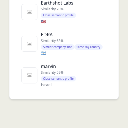
Earthshot Labs
Similarity
70
%
Close semantic profile
🇺🇸
EDRA
Similarity
63
%
Similar company size
Same HQ country
🇦🇷
marvin
Similarity
59
%
Close semantic profile
Israel