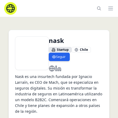
Ope
nask
Startup
Chile
Seguir
https://nask.cl
https://www.linkedin.com/com
Nask es una insurtech fundada por Ignacio 
Larraín, ex CEO de Mach, que se especializa en 
seguros digitales. Su misión es transformar la 
industria de seguros en Latinoamérica utilizando 
un modelo B2B2C. Comenzará operaciones en 
Chile y tiene planes de expansión a otros países 
de la región.