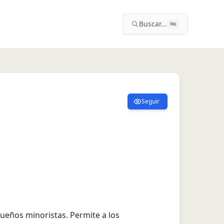
Buscar...
⌘
K
Seguir
ueños minoristas. Permite a los 