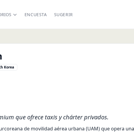
ORIOS
ENCUESTA
SUGERIR
n
th Korea
.com
ium que ofrece taxis y chárter privados.
urcoreana de movilidad aérea urbana (UAM) que opera una 