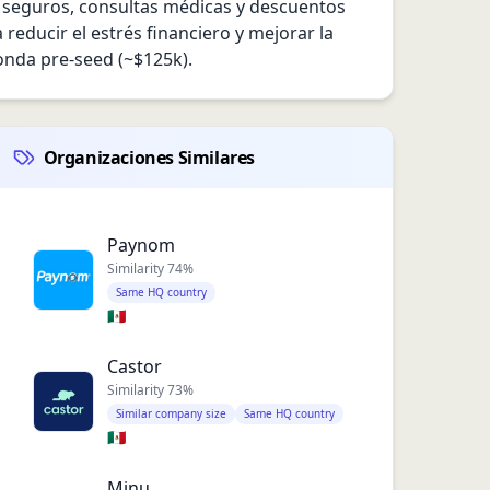
 seguros, consultas médicas y descuentos 
ducir el estrés financiero y mejorar la 
onda pre-seed (~$125k).
Organizaciones Similares
Paynom
Similarity
74
%
Same HQ country
🇲🇽
Castor
Similarity
73
%
Similar company size
Same HQ country
🇲🇽
Minu