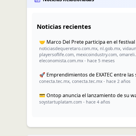
Noticias recientes
🤝 Marco Del Prete participa en el festi
noticiasdequeretaro.com.mx
,
nl.gob.mx
,
vidaun
playersoflife.com
,
mexicoindustry.com
,
omareli
eleconomista.com.mx
-
hace 5 meses
🚀 Emprendimientos de EXATEC entre las
conecta.tec.mx
,
conecta.tec.mx
-
hace 2 años
💳 Ontop anuncia el lanzamiento de su wal
soystartuplatam.com
-
hace 4 años