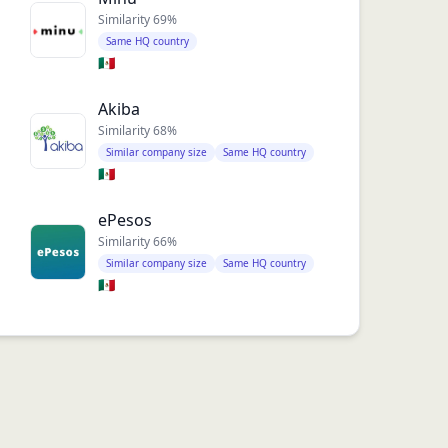
Similarity
69
%
Same HQ country
🇲🇽
Akiba
Similarity
68
%
Similar company size
Same HQ country
🇲🇽
ePesos
Similarity
66
%
Similar company size
Same HQ country
🇲🇽