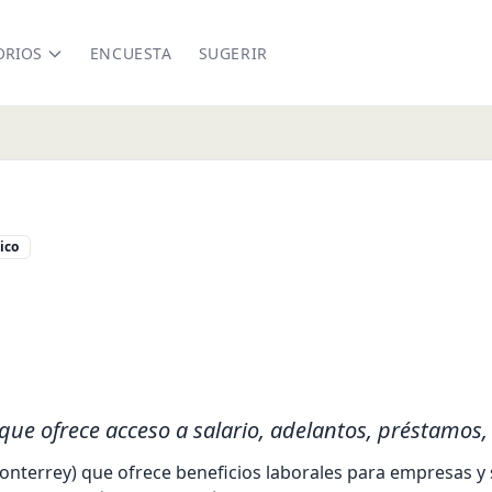
ORIOS
ENCUESTA
SUGERIR
ico
o.mx/
kedin.com/company/monto-mx
.facebook.com/monto.mx/
que ofrece acceso a salario, adelantos, préstamos,
terrey) que ofrece beneficios laborales para empresas y 