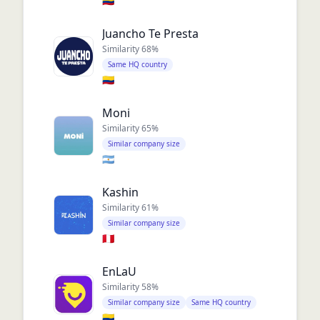
🇨🇴
Juancho Te Presta
Similarity
68
%
Same HQ country
🇨🇴
Moni
Similarity
65
%
Similar company size
🇦🇷
Kashin
Similarity
61
%
Similar company size
🇵🇪
EnLaU
Similarity
58
%
Similar company size
Same HQ country
🇨🇴