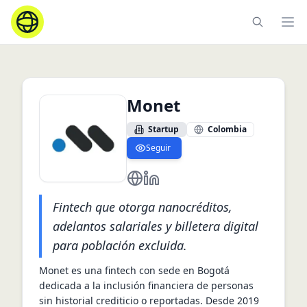
Ope
Monet
Startup
Colombia
Seguir
https://monet.com.co/
https://co.linkedin.com/compa
Fintech que otorga nanocréditos,
adelantos salariales y billetera digital
para población excluida.
Monet es una fintech con sede en Bogotá 
dedicada a la inclusión financiera de personas 
sin historial crediticio o reportadas. Desde 2019 