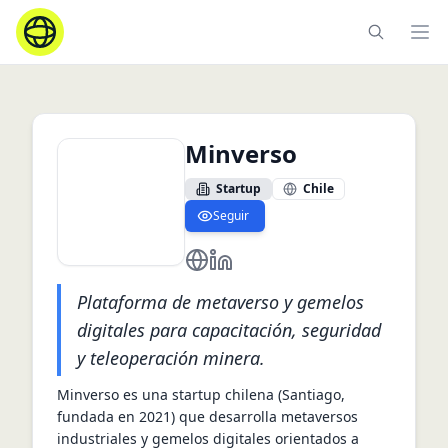
Ope
Minverso
Startup
Chile
Seguir
https://minverso.cl/
https://cl.linkedin.com/compa
Plataforma de metaverso y gemelos
digitales para capacitación, seguridad
y teleoperación minera.
Minverso es una startup chilena (Santiago, 
fundada en 2021) que desarrolla metaversos 
industriales y gemelos digitales orientados a 