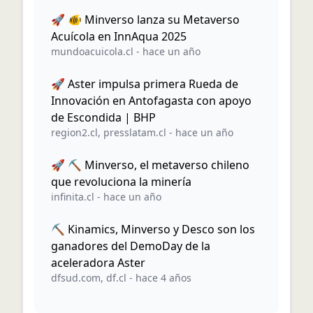
🚀 🐠 Minverso lanza su Metaverso
Acuícola en InnAqua 2025
mundoacuicola.cl
-
hace un año
🚀 Aster impulsa primera Rueda de
Innovación en Antofagasta con apoyo
de Escondida | BHP
region2.cl
,
presslatam.cl
-
hace un año
🚀 ⛏️ Minverso, el metaverso chileno
que revoluciona la minería
infinita.cl
-
hace un año
⛏️ Kinamics, Minverso y Desco son los
ganadores del DemoDay de la
aceleradora Aster
dfsud.com
,
df.cl
-
hace 4 años