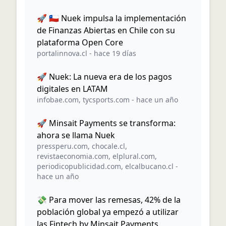
🚀 🇨🇱 Nuek impulsa la implementación
de Finanzas Abiertas en Chile con su
plataforma Open Core
portalinnova.cl
-
hace 19 días
🚀 Nuek: La nueva era de los pagos
digitales en LATAM
infobae.com
,
tycsports.com
-
hace un año
🚀 Minsait Payments se transforma:
ahora se llama Nuek
pressperu.com
,
chocale.cl
,
revistaeconomia.com
,
elplural.com
,
periodicopublicidad.com
,
elcalbucano.cl
-
hace un año
💸 Para mover las remesas, 42% de la
población global ya empezó a utilizar
las Fintech by Minsait Payments