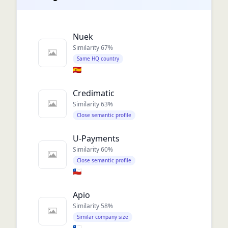
Nuek
Similarity
67
%
Same HQ country
🇪🇸
Credimatic
Similarity
63
%
Close semantic profile
U-Payments
Similarity
60
%
Close semantic profile
🇨🇱
Apio
Similarity
58
%
Similar company size
🇨🇱