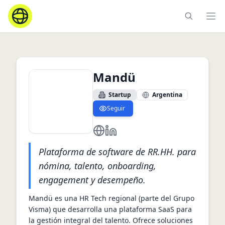
Ope
Mandü
Startup
Argentina
Seguir
https://www.mandu.pe
https://www.linkedin.com/com
Plataforma de software de RR.HH. para
nómina, talento, onboarding,
engagement y desempeño.
Mandü es una HR Tech regional (parte del Grupo 
Visma) que desarrolla una plataforma SaaS para 
la gestión integral del talento. Ofrece soluciones 