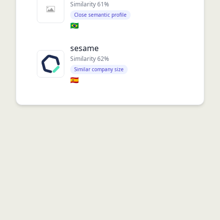
Similarity
61
%
Close semantic profile
🇧🇷
sesame
Similarity
62
%
Similar company size
🇪🇸