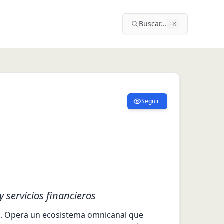
Buscar...
⌘
K
Seguir
 servicios financieros
l. Opera un ecosistema omnicanal que 