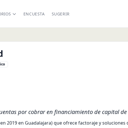
ORIOS
ENCUESTA
SUGERIR
d
ico
om/
nkedin.com/company/kredfeed/
uentas por cobrar en financiamiento de capital de 
n 2019 en Guadalajara) que ofrece factoraje y soluciones de