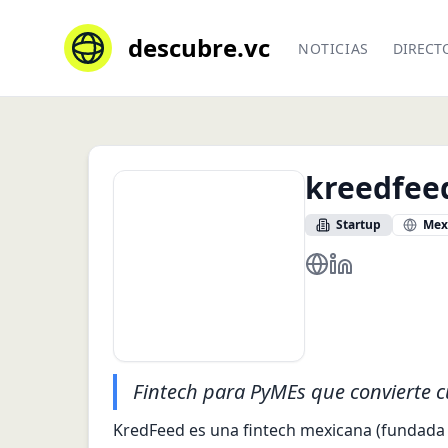
descubre.vc
NOTICIAS
DIRECT
kreedfee
Startup
Mex
https://kredfeed.c
https://www.li
Fintech para PyMEs que convierte c
KredFeed es una fintech mexicana (fundada e