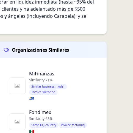
rar en liquidez inmediata (hasta ~95% del 
e clientes y ha adelantado más de $500 
 y ángeles (incluyendo Carabela), y se 
Organizaciones Similares
MiFinanzas
Similarity
71
%
Similar business model
Invoice factoring
🇺🇾
Fondimex
Similarity
63
%
Same HQ country
Invoice factoring
🇲🇽