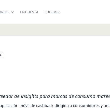
ORIOS
ENCUESTA
SUGERIR
e
nkedin.com/company/kobai-cl
oveedor de insights para marcas de consumo masiv
 aplicación móvil de cashback dirigida a consumidores y un