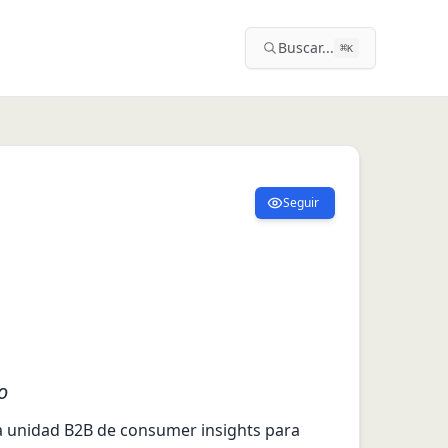
Buscar...
⌘
K
Seguir
o
a unidad B2B de consumer insights para 