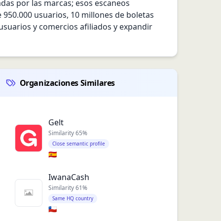
das por las marcas; esos escaneos 
950.000 usuarios, 10 millones de boletas 
uarios y comercios afiliados y expandir 
Organizaciones Similares
Gelt
Similarity
65
%
Close semantic profile
🇪🇸
IwanaCash
Similarity
61
%
Same HQ country
🇨🇱