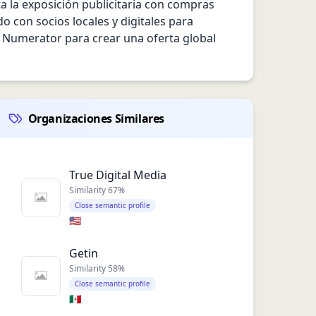
 la exposición publicitaria con compras 
 con socios locales y digitales para 
 Numerator para crear una oferta global 
Organizaciones Similares
True Digital Media
Similarity
67
%
Close semantic profile
🇺🇸
Getin
Similarity
58
%
Close semantic profile
🇲🇽