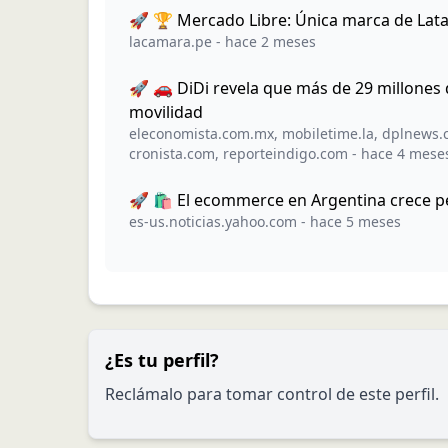
🚀 🏆 Mercado Libre: Única marca de Lata
lacamara.pe
-
hace 2 meses
🚀 🚗 DiDi revela que más de 29 millones 
movilidad
eleconomista.com.mx
,
mobiletime.la
,
dplnews.
cronista.com
,
reporteindigo.com
-
hace 4 mese
🚀 🛍️ El ecommerce en Argentina crece pe
es-us.noticias.yahoo.com
-
hace 5 meses
¿Es tu perfil?
Reclámalo para tomar control de este perfil.