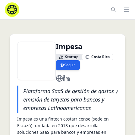
Ope
Impesa
Startup
Costa Rica
Seguir
https://www.impesa.net/es/inicio/
https://www.linkedin.com/com
Plataforma SaaS de gestión de gastos y
emisión de tarjetas para bancos y
empresas Latinoamericanas
Impesa es una fintech costarricense (sede en 
Escazú) fundada en 2013 que desarrolla 
soluciones SaaS para bancos y empresas en 