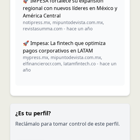
🚀 IMPESA fortalece su expansión
regional con nuevos líderes en México y
América Central
notipress.mx
,
mipuntodevista.com.mx
,
revistasumma.com
-
hace un año
🚀 Impesa: La fintech que optimiza
pagos corporativos en LATAM
mypress.mx
,
mipuntodevista.com.mx
,
elfinancierocr.com
,
latamfintech.co
-
hace un
año
¿Es tu perfil?
Reclámalo para tomar control de este perfil.