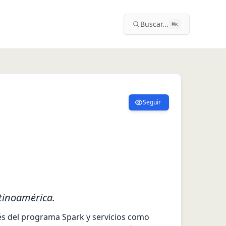
Buscar...
⌘
K
Seguir
tinoamérica.
s del programa Spark y servicios como 