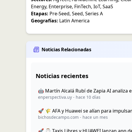
Energy
,
Enterprise
,
FinTech
,
IoT
,
SaaS
Etapas:
Pre-Seed
,
Seed
,
Series A
Geografías:
Latin America
Noticias Relacionadas
Noticias recientes
🤖 Martín Alcalá Rubí de Zapia AI analiza el
enperspectiva.uy
-
hace 10 días
🚀 🌾 AFA y Huawei se alían para impulsar l
bichosdecampo.com
-
hace un mes
🚀 ⌚ Taxis Libres y HUAWEI lanzan app d