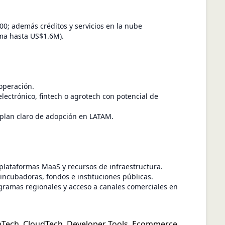
00; además créditos y servicios en la nube
ma hasta US$1.6M).
operación.
lectrónico, fintech o agrotech con potencial de
o plan claro de adopción en LATAM.
 plataformas MaaS y recursos de infraestructura.
incubadoras, fondos e instituciones públicas.
ogramas regionales y acceso a canales comerciales en
nTech
,
CloudTech
,
Developer Tools
,
Ecommerce
,