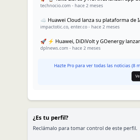
technocio.com
-
hace 2 meses
☁️ Huawei Cloud lanza su plataforma de 
impactotic.co
,
enter.co
-
hace 2 meses
🚀 ⚡ Huawei, DiDiVolt y GOenergy lanzan
dplnews.com
-
hace 2 meses
Hazte Pro para ver todas las noticias (
8
má
Ve
¿Es tu perfil?
Reclámalo para tomar control de este perfil.