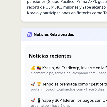
pensiones (Grupo Pacífico, Prima AFP), gestió
récord de US$1,463 millones y Yape alcanzó 
Krealo y participaciones en fintechs como Ten
Noticias Relacionadas
Noticias recientes
💰 🇻🇪 Krealo, de Credicorp, invierte en l
elcomercio.pe
,
forbes.pe
,
elespanol.com
-
hace 
🚀 🏆 Tenpo es premiada como "Best of th
portalinnova.cl
,
totalmedios.com
-
hace 5 días
🚀 📱 Yape y BCP lideran los pagos con QR
urgente.bo
-
hace 9 días