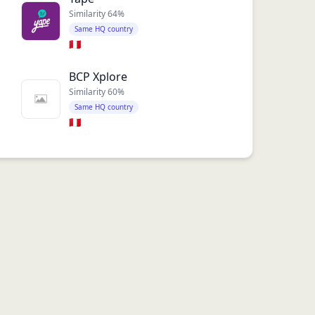
Similarity
64
%
Same HQ country
🇵🇪
BCP Xplore
Similarity
60
%
Same HQ country
🇵🇪