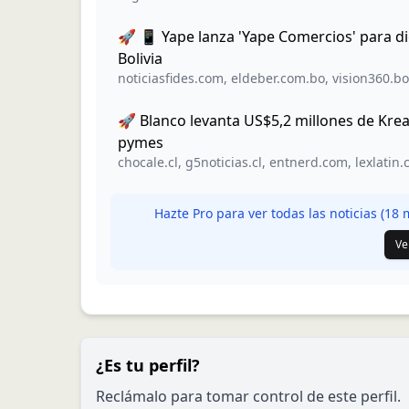
🚀 📱 Yape lanza 'Yape Comercios' para di
Bolivia
noticiasfides.com
,
eldeber.com.bo
,
vision360.bo
🚀 Blanco levanta US$5,2 millones de Kre
pymes
chocale.cl
,
g5noticias.cl
,
entnerd.com
,
lexlatin
Hazte Pro para ver todas las noticias (
18
m
Ve
¿Es tu perfil?
Reclámalo para tomar control de este perfil.