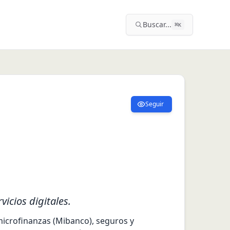
Buscar...
⌘
K
Seguir
icios digitales.
microfinanzas (Mibanco), seguros y 