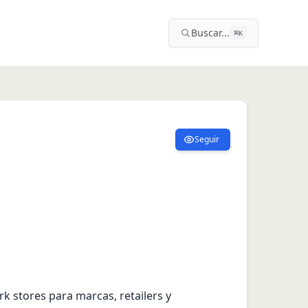
Buscar...
⌘
K
Seguir
 stores para marcas, retailers y 