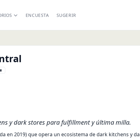
ORIOS
ENCUESTA
SUGERIR
ntral
e
l.io/
s y dark stores para fulfillment y última milla.
da en 2019) que opera un ecosistema de dark kitchens y dark