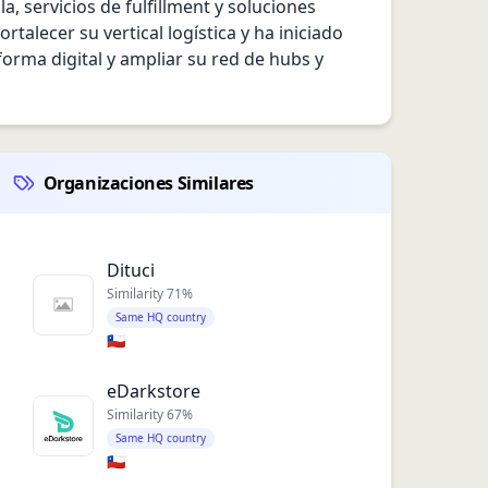
 servicios de fulfillment y soluciones 
lecer su vertical logística y ha iniciado 
orma digital y ampliar su red de hubs y 
Organizaciones Similares
Dituci
Similarity
71
%
Same HQ country
🇨🇱
eDarkstore
Similarity
67
%
Same HQ country
🇨🇱