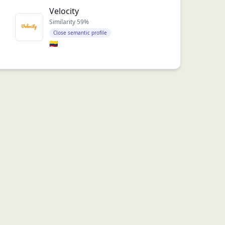
Velocity
Similarity
59
%
Close semantic profile
🇨🇴