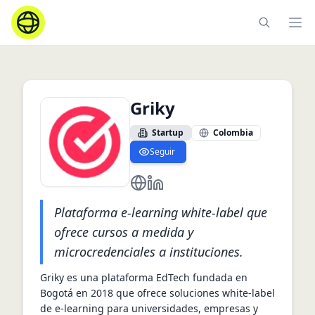
Ope
Griky
Startup
Colombia
Seguir
https://www.griky.co/
https://co.linkedin.com/compa
Plataforma e‑learning white‑label que
ofrece cursos a medida y
microcredenciales a instituciones.
Griky es una plataforma EdTech fundada en 
Bogotá en 2018 que ofrece soluciones white‑label 
de e‑learning para universidades, empresas y 