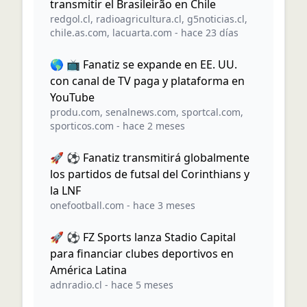
transmitir el Brasileirão en Chile
redgol.cl
,
radioagricultura.cl
,
g5noticias.cl
,
chile.as.com
,
lacuarta.com
-
hace 23 días
🌎 📺 Fanatiz se expande en EE. UU.
con canal de TV paga y plataforma en
YouTube
produ.com
,
senalnews.com
,
sportcal.com
,
sporticos.com
-
hace 2 meses
🚀 ⚽ Fanatiz transmitirá globalmente
los partidos de futsal del Corinthians y
la LNF
onefootball.com
-
hace 3 meses
🚀 ⚽ FZ Sports lanza Stadio Capital
para financiar clubes deportivos en
América Latina
adnradio.cl
-
hace 5 meses