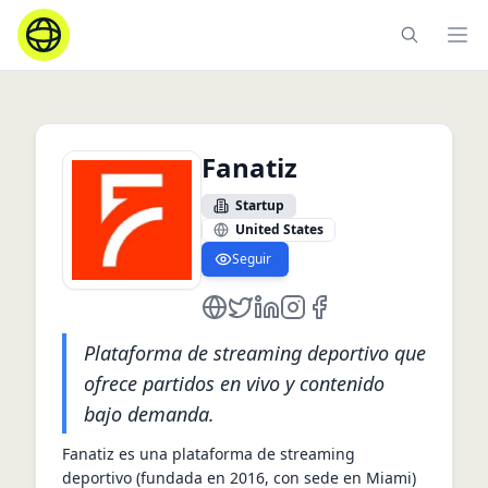
Ope
Fanatiz
Startup
United States
Seguir
https://www.fanatiz.com/
https://twitter.com/Fanatiztv
https://www.linkedin.com/c
https://www.instagram.c
https://www.facebook
Plataforma de streaming deportivo que
ofrece partidos en vivo y contenido
bajo demanda.
Fanatiz es una plataforma de streaming 
deportivo (fundada en 2016, con sede en Miami) 