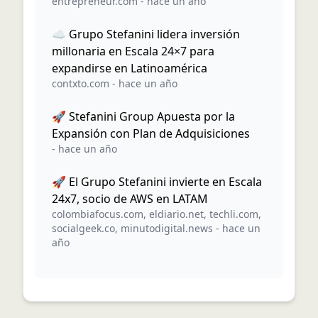
entrepreneur.com
-
hace un año
☁️ Grupo Stefanini lidera inversión
millonaria en Escala 24×7 para
expandirse en Latinoamérica
contxto.com
-
hace un año
🚀 Stefanini Group Apuesta por la
Expansión con Plan de Adquisiciones
-
hace un año
🚀 El Grupo Stefanini invierte en Escala
24x7, socio de AWS en LATAM
colombiafocus.com
,
eldiario.net
,
techli.com
,
socialgeek.co
,
minutodigital.news
-
hace un
año