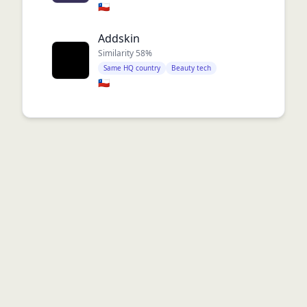
🇨🇱
Addskin
Similarity
58
%
Same HQ country
Beauty tech
🇨🇱