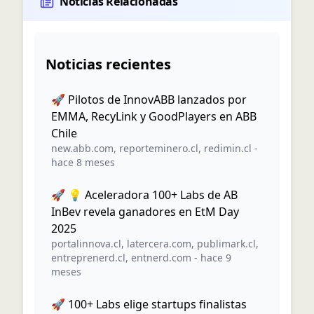
Noticias Relacionadas
Noticias recientes
🚀 Pilotos de InnovABB lanzados por
EMMA, RecyLink y GoodPlayers en ABB
Chile
new.abb.com
,
reporteminero.cl
,
redimin.cl
-
hace 8 meses
🚀 💡 Aceleradora 100+ Labs de AB
InBev revela ganadores en EtM Day
2025
portalinnova.cl
,
latercera.com
,
publimark.cl
,
entreprenerd.cl
,
entnerd.com
-
hace 9
meses
🚀 100+ Labs elige startups finalistas