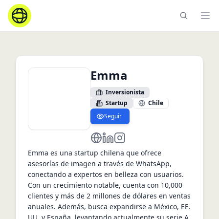
Ope
Emma
Inversionista
Startup
Chile
Seguir
www.emma-cares.cl
https://www.instagram.com/em
https://www.instagram.com
Emma es una startup chilena que ofrece 
asesorías de imagen a través de WhatsApp, 
conectando a expertos en belleza con usuarios. 
Con un crecimiento notable, cuenta con 10,000 
clientes y más de 2 millones de dólares en ventas 
anuales. Además, busca expandirse a México, EE. 
UU. y España, levantando actualmente su serie A. 