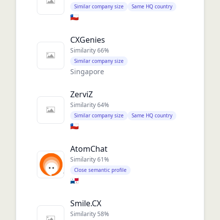
Similar company size
Same HQ country
🇨🇱
CXGenies
Similarity
66
%
Similar company size
Singapore
ZerviZ
Similarity
64
%
Similar company size
Same HQ country
🇨🇱
AtomChat
Similarity
61
%
Close semantic profile
🇵🇦
Smile.CX
Similarity
58
%