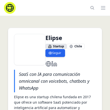
Ope
Elipse
Startup
Chile
Seguir
https://elipse.ai
https://www.linkedin.com/comp
SaaS con IA para comunicación
omnicanal con voicebots, chatbots y
WhatsApp
Elipse es una startup chilena fundada en 2017 
que ofrece un software SaaS potenciado por 
inteligencia artificial para automatizar y 