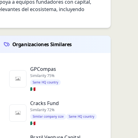
Apoya a equipos fundadores con capital, 
levantes del ecosistema, incluyendo 
Organizaciones Similares
GPCompas
Similarity
75
%
Same HQ country
🇲🇽
Cracks Fund
Similarity
72
%
Similar company size
Same HQ country
🇲🇽
Brazil Venture Capital