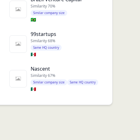
Similarity
70
%
Similar company size
🇧🇷
99startups
Similarity
68
%
Same HQ country
🇲🇽
Nascent
Similarity
67
%
Similar company size
Same HQ country
🇲🇽