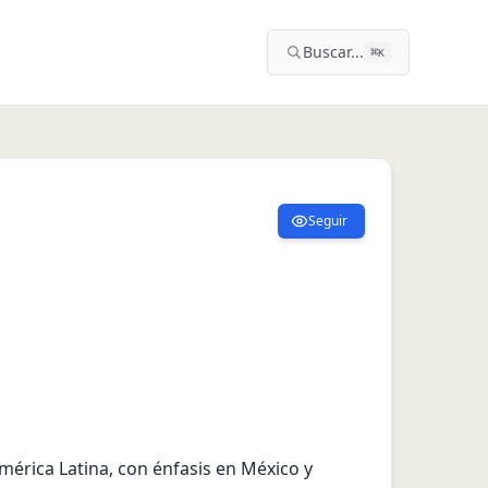
Buscar...
⌘
K
Seguir
érica Latina, con énfasis en México y 