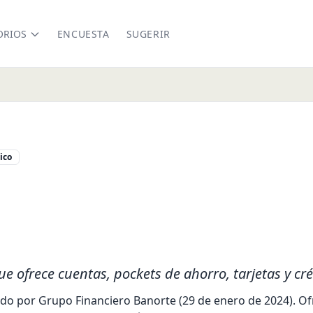
ORIOS
ENCUESTA
SUGERIR
ico
.com/
inkedin.com/company/bineomx
 ofrece cuentas, pockets de ahorro, tarjetas y cré
do por Grupo Financiero Banorte (29 de enero de 2024). Ofr