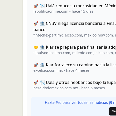
🚀 📉 Ualá reduce su morosidad en México
lapoliticaonline.com
-
hace 15 días
🚀 🏦 CNBV niega licencia bancaria a Fin
banco
fintechexpert.mx
,
elceo.com
,
mexico-now.com
,
🤝 🏦 Klar se prepara para finalizar la adq
elpulsodecolima.com
,
milenio.com
,
elceo.com
,
🚀 🏦 Klar fortalece su camino hacia la li
excelsior.com.mx
-
hace 4 meses
🚀 📉 Ualá y otros neobancos bajo la lupa
heraldodemexico.com.mx
-
hace 5 meses
Hazte Pro para ver todas las noticias (
9
má
Ve