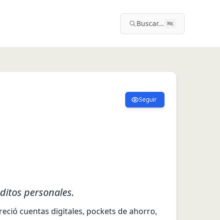
Buscar...
⌘
K
Seguir
ditos personales.
eció cuentas digitales, pockets de ahorro, 