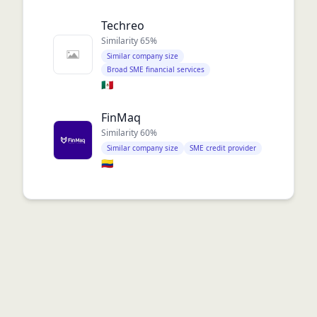
Techreo
Similarity
65
%
Similar company size
Broad SME financial services
🇲🇽
FinMaq
Similarity
60
%
Similar company size
SME credit provider
🇨🇴