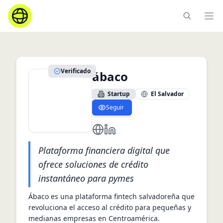
Ope
Verificado
ábaco
Startup
El Salvador
Seguir
https://abacocapital.co/
https://www.linkedin.com/co
Plataforma financiera digital que
ofrece soluciones de crédito
instantáneo para pymes
Ábaco es una plataforma fintech salvadoreña que 
revoluciona el acceso al crédito para pequeñas y 
medianas empresas en Centroamérica. 