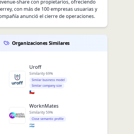
venue-share con propietarios, ofreciendo 
errey, con más de 100 empresas usuarias y 
ompañía anunció el cierre de operaciones.
Organizaciones Similares
Uroff
Similarity
69
%
Similar business model
Similar company size
🇨🇱
WorknMates
Similarity
59
%
Close semantic profile
🇦🇷