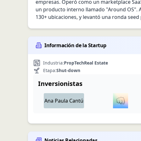
empresas. Operó como un marketplace SaaS 
un producto interno llamado "Around OS". A
130+ ubicaciones, y levantó una ronda seed
Información de la Startup
Industria:
PropTech
Real Estate
Etapa:
Shut-down
Inversionistas
Ana Paula
Cantú
Noticias Relacionadas