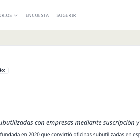
ORIOS
ENCUESTA
SUGERIR
ico
kedin.com/company/aroundmx
ubutilizadas con empresas mediante suscripción y
ndada en 2020 que convirtió oficinas subutilizadas en espac