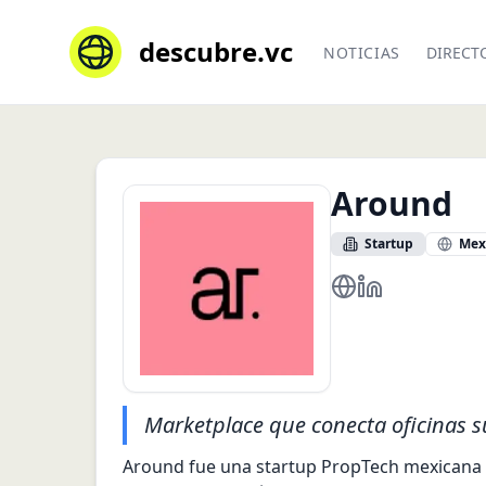
descubre.vc
NOTICIAS
DIRECT
Around
Startup
Mex
https://around.to/
https://mx.lin
Marketplace que conecta oficinas s
Around fue una startup PropTech mexicana fu