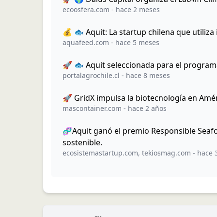
ecoosfera.com
-
hace 2 meses
💰 🐟 Aquit: La startup chilena que utiliz
aquafeed.com
-
hace 5 meses
🚀 🐟 Aquit seleccionada para el program
portalagrochile.cl
-
hace 8 meses
🚀 GridX impulsa la biotecnología en Amér
mascontainer.com
-
hace 2 años
🧬Aquit ganó el premio Responsible Seafo
sostenible.
ecosistemastartup.com
,
tekiosmag.com
-
hace 