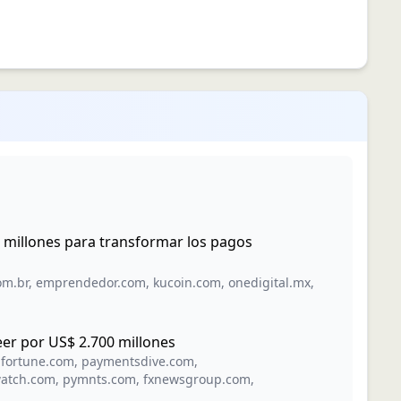
l millones para transformar los pagos
om.br
,
emprendedor.com
,
kucoin.com
,
onedigital.mx
,
eer por US$ 2.700 millones
pfortune.com
,
paymentsdive.com
,
watch.com
,
pymnts.com
,
fxnewsgroup.com
,