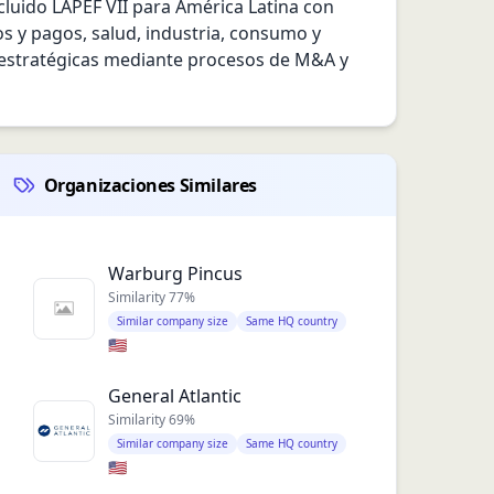
luido LAPEF VII para América Latina con 
s y pagos, salud, industria, consumo y 
 estratégicas mediante procesos de M&A y 
Organizaciones Similares
Warburg Pincus
Similarity
77
%
Similar company size
Same HQ country
🇺🇸
General Atlantic
Similarity
69
%
Similar company size
Same HQ country
🇺🇸