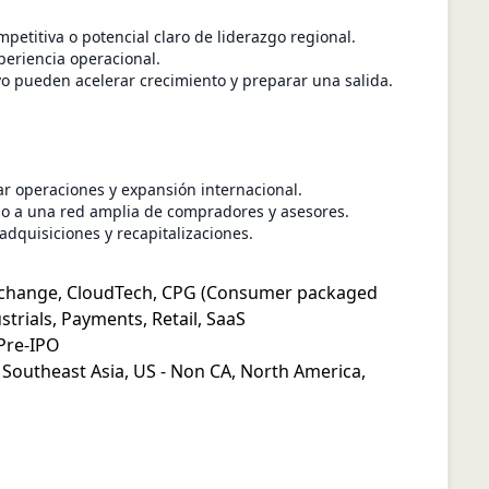
etitiva o potencial claro de liderazgo regional.
periencia operacional.
o pueden acelerar crecimiento y preparar una salida.
ar operaciones y expansión internacional.
so a una red amplia de compradores y asesores.
adquisiciones y recapitalizaciones.
xchange
,
CloudTech
,
CPG (Consumer packaged
strials
,
Payments
,
Retail
,
SaaS
Pre-IPO
,
Southeast Asia
,
US - Non CA
,
North America
,