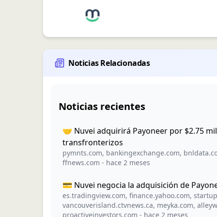
Noticias Relacionadas
Noticias recientes
🤝 Nuvei adquirirá Payoneer por $2.75 mi
transfronterizos
pymnts.com
,
bankingexchange.com
,
bnldata.c
ffnews.com
-
hace 2 meses
💳 Nuvei negocia la adquisición de Payon
es.tradingview.com
,
finance.yahoo.com
,
startu
vancouverisland.ctvnews.ca
,
meyka.com
,
alley
proactiveinvestors.com
-
hace 2 meses