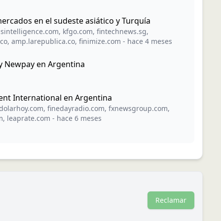
rcados en el sudeste asiático y Turquía
bsintelligence.com
,
kfgo.com
,
fintechnews.sg
,
.co
,
amp.larepublica.co
,
finimize.com
-
hace 4 meses
 y Newpay en Argentina
nt International en Argentina
dolarhoy.com
,
finedayradio.com
,
fxnewsgroup.com
,
m
,
leaprate.com
-
hace 6 meses
Reclamar