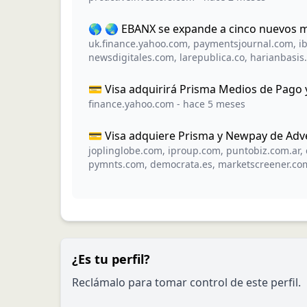
🌎 🌏 EBANX se expande a cinco nuevos me
uk.finance.yahoo.com
,
paymentsjournal.com
,
i
newsdigitales.com
,
larepublica.co
,
harianbasis
💳 Visa adquirirá Prisma Medios de Pago
finance.yahoo.com
-
hace 5 meses
💳 Visa adquiere Prisma y Newpay de Adve
joplinglobe.com
,
iproup.com
,
puntobiz.com.ar
,
pymnts.com
,
democrata.es
,
marketscreener.co
¿Es tu perfil?
Reclámalo para tomar control de este perfil.