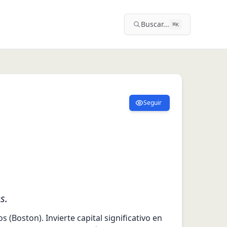
Buscar...
⌘
K
Seguir
s.
Boston). Invierte capital significativo en 