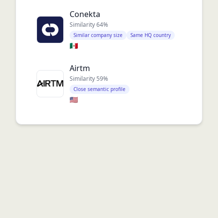
Conekta
Similarity
64
%
Similar company size
Same HQ country
🇲🇽
Airtm
Similarity
59
%
Close semantic profile
🇺🇸