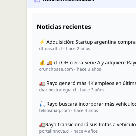
Noticias recientes
⚡️ Adquisición: Startup argentina compra
dfmas.df.cl
-
hace 2 años
💰 🚚 clicOH cierra Serie A y adquiere Ra
crunchbase.com
-
hace 3 años
🚛 Rayo generó más 1K empleos en última
diarioestrategia.cl
-
hace 3 años
🛴 Rayo buscará incorporar más vehículos 
tekiosmag.com
-
hace 4 años
🚛Rayo transicionará sus flotas a vehículo
portalinnova.cl
-
hace 4 años