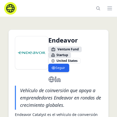
Ope
Endeavor
Venture Fund
Startup
United States
Seguir
https://endeavor.org
https://www.linkedin.com/com
Vehículo de coinversión que apoya a
emprendedores Endeavor en rondas de
crecimiento globales.
Endeavor Catalyst es el vehículo de coinversión 