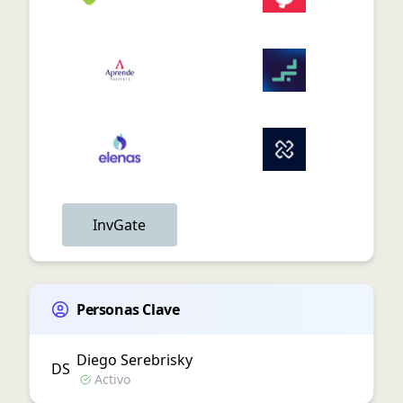
InvGate
Personas Clave
Diego
Serebrisky
D
S
Activo