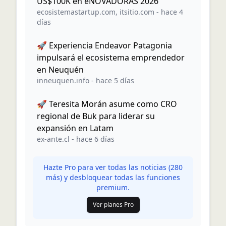
US$100K en eNOVADORAS 2026
ecosistemastartup.com
,
itsitio.com
-
hace 4
días
🚀 Experiencia Endeavor Patagonia
impulsará el ecosistema emprendedor
en Neuquén
inneuquen.info
-
hace 5 días
🚀 Teresita Morán asume como CRO
regional de Buk para liderar su
expansión en Latam
ex-ante.cl
-
hace 6 días
Hazte Pro para ver todas las noticias (
280
más) y desbloquear todas las funciones
premium.
Ver planes Pro